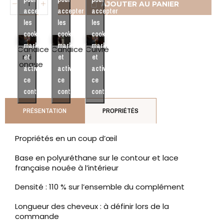
AJOUTER AU PANIER
accepter
accepter
accepter
les
les
les
cookies
cookies
cookies
marketing
marketing
marketing
Candice
Candice
Cuivré
mi
et
et
et
longue
activer
activer
activer
ce
ce
ce
contenu
contenu
contenu
PRÉSENTATION
PROPRIÉTÉS
Propriétés en un coup d’œil
Base en polyuréthane sur le contour et lace
française nouée à l’intérieur
Densité : 110 % sur l’ensemble du complément
Longueur des cheveux : à définir lors de la
commande