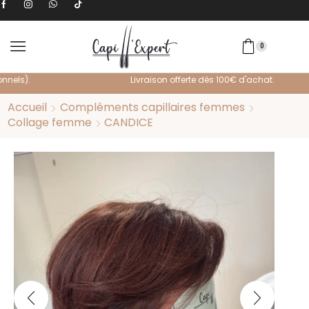
0
Livraison offerte dès 100€ d'achat.
Accueil
Compléments capillaires femmes
Collage femme
CANDICE