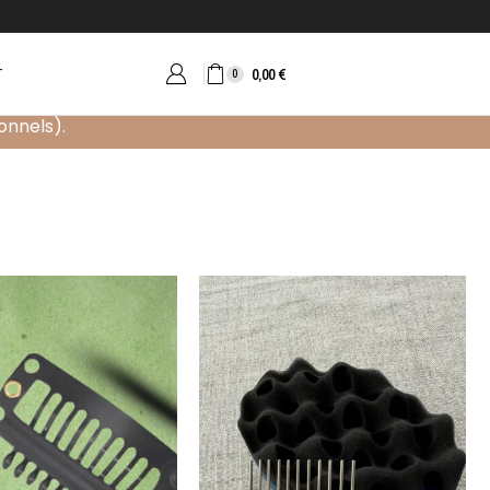
T
0,00
€
0