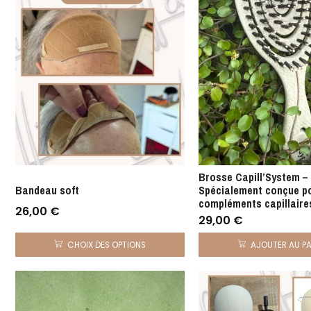
Brosse Capill’System –
Bandeau soft
Spécialement conçue po
compléments capillaire
26,00
€
29,00
€
CHOIX DES OPTIONS
AJOUTER AU PA