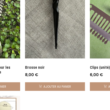
ur les
Brosse noir
Clips (unité)
s
8,00
€
6,00
€
AJOUTER AU PANIER
NIER