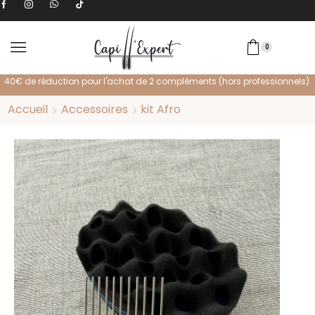
0
ssionnels).
Livraison offerte dès 100€ d'achat.
Accueil
Accessoires
kit Afro